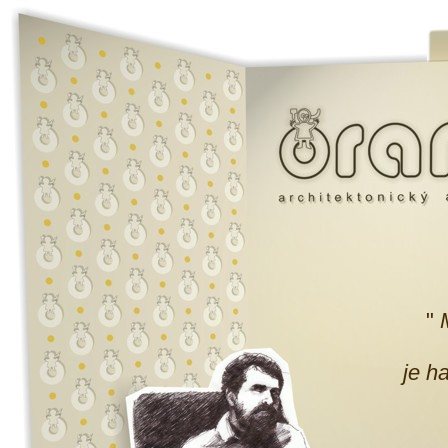
"
je h